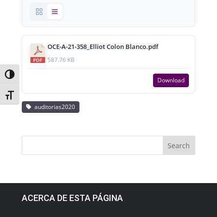
OCE-A-21-358_Elliot Colon Blanco.pdf
587.76 KB
Toggle High Contrast
Download
Toggle Font size
auditorias2020
ACERCA DE ESTA PÁGINA