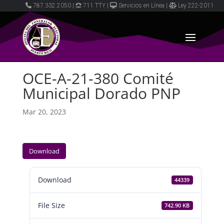
787.332.2050
|
711 TTY
|
Servicios en Línea
|
Ley 222-2011
OCE-A-21-380 Comité
Municipal Dorado PNP
Mar 20, 2023
Download
Download
44339
File Size
742.90 KB