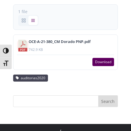
1 file
OCE-A-21-380_CM Dorado PNP.pdf
742.9 KB
Toggle High Contrast
Download
Toggle Font size
auditorias2020