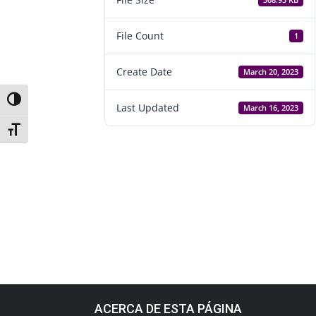
568.93 KB
File Count
1
Create Date
March 20, 2023
Toggle High Contrast
Last Updated
March 16, 2023
Toggle Font size
ACERCA DE ESTA PÁGINA