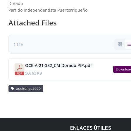
Dorado
Partido Independentista Puertorriqueño
Attached Files
1 file
OCE-A-21-382_CM Dorado PIP.pdf
Downloa
568.93 KB
auditorias2020
ENLACES ÚTILES