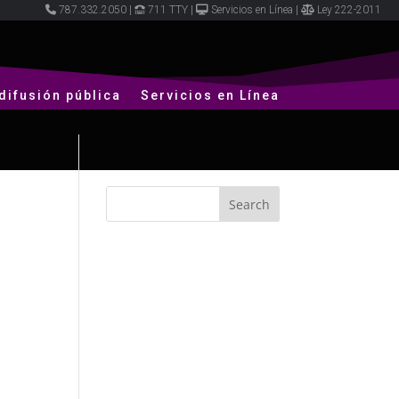
787.332.2050
|
711 TTY
|
Servicios en Línea
|
Ley 222-2011
difusión pública
Servicios en Línea