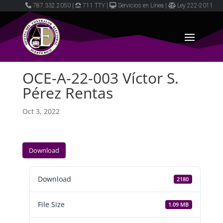
787.332.2050
|
711 TTY
|
Servicios en Línea
|
Ley 222-2011
OCE-A-22-003 Víctor S.
Pérez Rentas
Oct 3, 2022
Download
Download
2180
File Size
1.09 MB