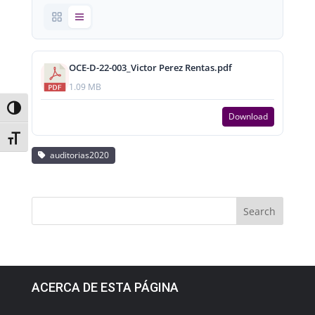
OCE-D-22-003_Victor Perez Rentas.pdf
1.09 MB
Toggle High Contrast
Download
Toggle Font size
auditorias2020
ACERCA DE ESTA PÁGINA