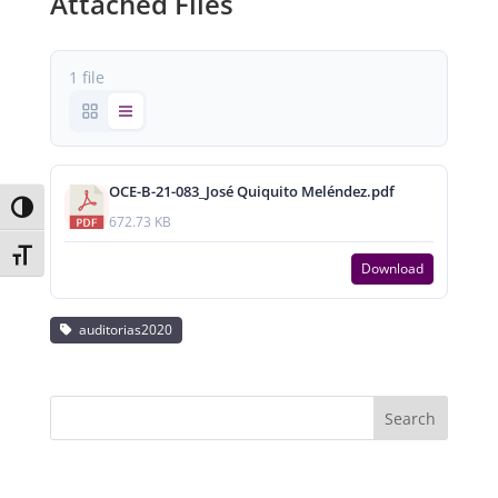
Attached Files
1 file
OCE-B-21-083_José Quiquito Meléndez.pdf
Toggle High Contrast
672.73 KB
Toggle Font size
Download
auditorias2020