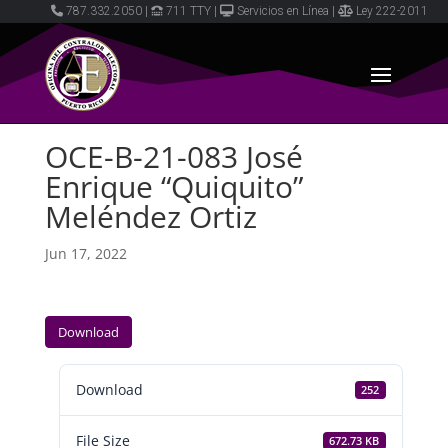
787.332.2050
|
711 TTY
|
Servicios en Línea
|
Ley 222-2011
OCE-B-21-083 José
Enrique “Quiquito”
Meléndez Ortiz
Jun 17, 2022
Download
Download
252
File Size
672.73 KB