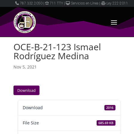
787.332.2050
|
711 TTY
|
Servicios en Línea
|
Ley 222-2011
OCE-B-21-123 Ismael
Rodríguez Medina
Nov 5, 2021
Download
Download
2016
File Size
685.69 KB