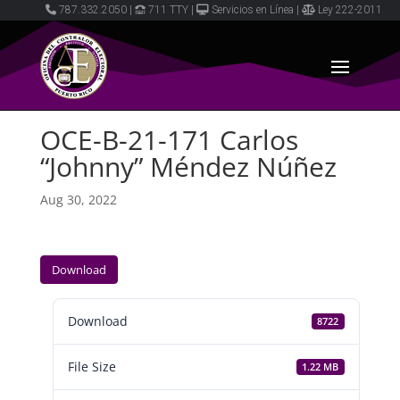
787.332.2050
|
711 TTY
|
Servicios en Línea
|
Ley 222-2011
OCE-B-21-171 Carlos
“Johnny” Méndez Núñez
Aug 30, 2022
Download
Download
8722
File Size
1.22 MB