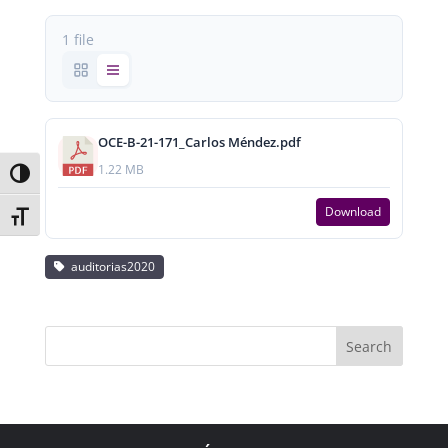
1 file
OCE-B-21-171_Carlos Méndez.pdf
1.22 MB
Toggle High Contrast
Download
Toggle Font size
auditorias2020