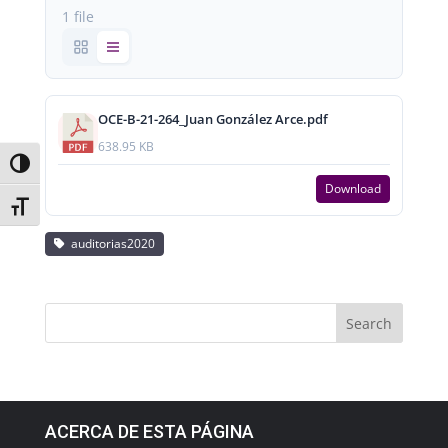
1 file
OCE-B-21-264_Juan González Arce.pdf
638.95 KB
Toggle High Contrast
Download
Toggle Font size
auditorias2020
ACERCA DE ESTA PÁGINA