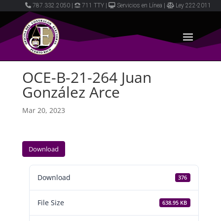
787.332.2050
|
711 TTY
|
Servicios en Línea
|
Ley 222-2011
OCE-B-21-264 Juan
González Arce
Mar 20, 2023
Download
Download
376
File Size
638.95 KB