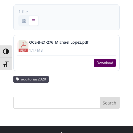
1 file
OCE-B-21-276_Michael López.pdf
1.17 MB
Toggle High Contrast
Download
Toggle Font size
auditorias2020