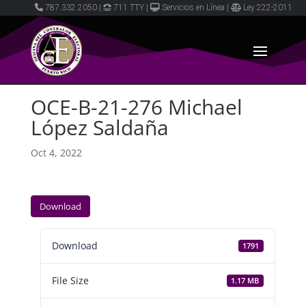
787.332.2050
|
711 TTY
|
Servicios en Línea
|
Ley 222-2011
OCE-B-21-276 Michael
López Saldaña
Oct 4, 2022
Download
Download
1791
File Size
1.17 MB