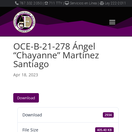
787.332.2050
|
711 TTY
|
Servicios en Línea
|
Ley 222-2011
OCE-B-21-278 Ángel
“Chayanne” Martínez
Santiago
Apr 18, 2023
Download
Download
2934
File Size
405.40 KB