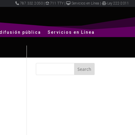
787.332.2050
|
711 TTY
|
Servicios en Línea
|
Ley 222-2011
difusión pública
Servicios en Línea