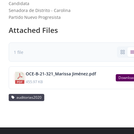
Candidata
Senadora de Distrito - Carolina
Partido Nuevo Progresista
Attached Files
1 file
OCE-B-21-321_Marissa Jiménez.pdf
Downloa
455.97 KB
auditorias2020