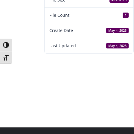
455.97 KB
File Count
1
Create Date
May 4, 2023
Last Updated
Toggle High Contrast
May 4, 2023
Toggle Font size