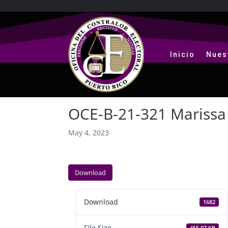
Inicio
Nues
OCE-B-21-321 Marissa
May 4, 2023
Download
Download
1682
File Size