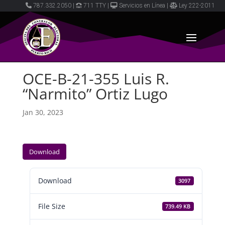
787.332.2050
|
711 TTY
|
Servicios en Línea
|
Ley 222-2011
OCE-B-21-355 Luis R.
“Narmito” Ortiz Lugo
Jan 30, 2023
Download
Download
3097
File Size
739.49 KB