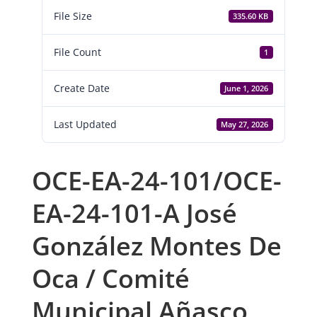
File Size
335.60 KB
File Count
1
Create Date
June 1, 2026
Last Updated
May 27, 2026
OCE-EA-24-101/OCE-
EA-24-101-A José
González Montes De
Oca / Comité
Municipal Añasco