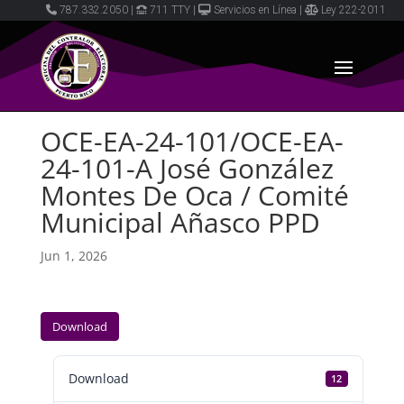
787.332.2050
|
711 TTY
|
Servicios en Línea
|
Ley 222-2011
OCE-EA-24-101/OCE-EA-
24-101-A José González
Montes De Oca / Comité
Municipal Añasco PPD
Jun 1, 2026
Download
Download
12