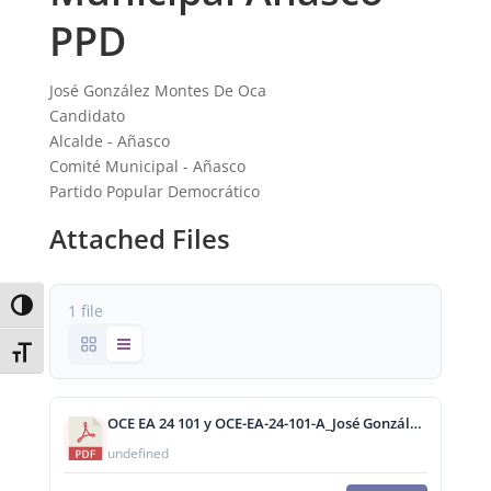
PPD
José González Montes De Oca
Candidato
Alcalde - Añasco
Comité Municipal - Añasco
Partido Popular Democrático
Attached Files
Toggle High Contrast
1 file
Toggle Font size
OCE EA 24 101 y OCE-EA-24-101-A_José González.pdf
undefined