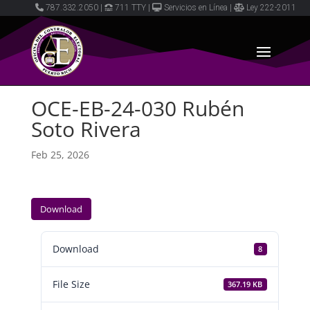
787.332.2050
|
711 TTY
|
Servicios en Línea
|
Ley 222-2011
OCE-EB-24-030 Rubén
Soto Rivera
Feb 25, 2026
Download
Download
8
File Size
367.19 KB