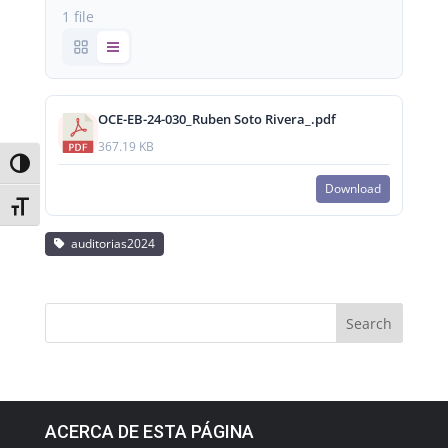
1 file
OCE-EB-24-030_Ruben Soto Rivera_.pdf
367.19 KB
Toggle High Contrast
Download
Toggle Font size
auditorias2024
ACERCA DE ESTA PÁGINA