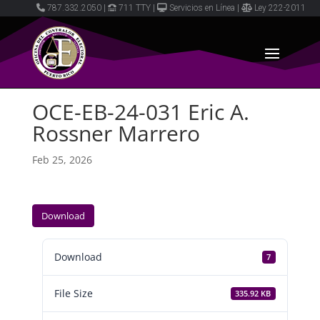
787.332.2050
|
711 TTY
|
Servicios en Línea
|
Ley 222-2011
OCE-EB-24-031 Eric A.
Rossner Marrero
Feb 25, 2026
Download
Download
7
File Size
335.92 KB