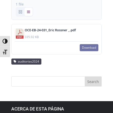
1 file
OCE-EB-24-031_Eric Rossner _.pdf
335.92 KB
Toggle High Contrast
Download
Toggle Font size
auditorias2024
ACERCA DE ESTA PÁGINA