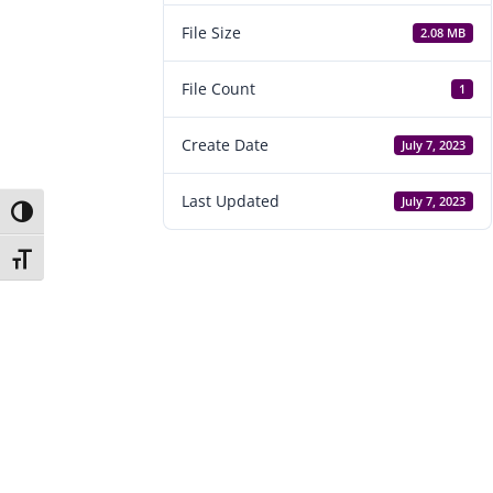
File Size
2.08 MB
File Count
1
Create Date
July 7, 2023
Last Updated
July 7, 2023
Toggle High Contrast
Toggle Font size