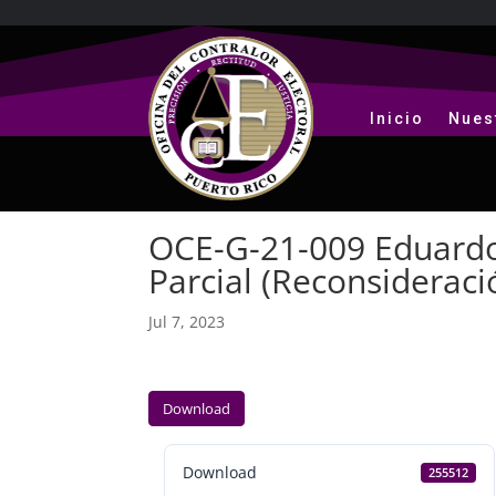
Inicio
Nues
OCE-G-21-009 Eduardo
Parcial (Reconsideraci
Jul 7, 2023
Download
Download
255512