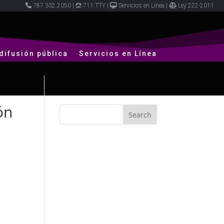
787.332.2050
|
711 TTY
|
Servicios en Línea
|
Ley 222-2011
difusión pública
Servicios en Línea
ón