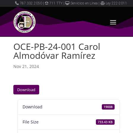
787.332.2050
|
711 TTY
|
Servicios en Línea
|
Ley 222-2011
OCE-PB-24-001 Carol
Almodóvar Ramírez
Nov 21, 2024
Download
Download
19008
File Size
733.43 KB