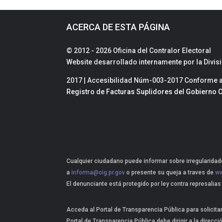
ACERCA DE ESTA PÁGINA
© 2012 - 2026 Oficina del Contralor Electoral
Website desarrollado internamente por la Divi
2017 | Accesibilidad Núm-003-2017 Conforme a 
Registro de Facturas Suplidores del Gobierno C
Cualquier ciudadano puede informar sobre irregularidade
a
informa@oig.pr.gov
o presente su queja a traves de
ww
El denunciante está protegido por ley contra represalias
Acceda al Portal de Transparencia Pública para solicita
Portal de Transparencia Pública debe dirigir a la direcci