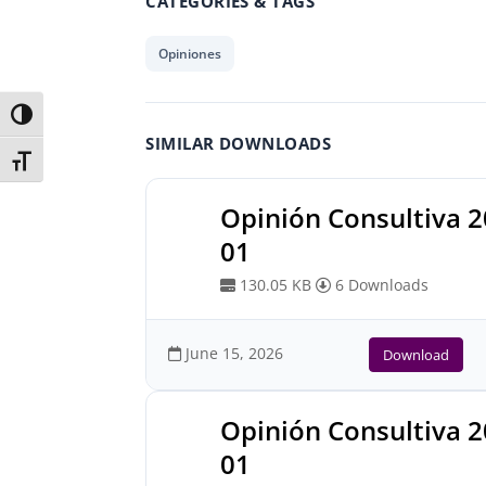
CATEGORIES & TAGS
Opiniones
Toggle High Contrast
SIMILAR DOWNLOADS
Toggle Font size
Opinión Consultiva 
01
130.05 KB
6 Downloads
June 15, 2026
Download
Opinión Consultiva 
01