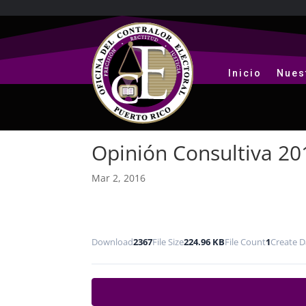
Inicio
Nues
Opinión Consultiva 20
Mar 2, 2016
Download
2367
File Size
224.96 KB
File Count
1
Create D