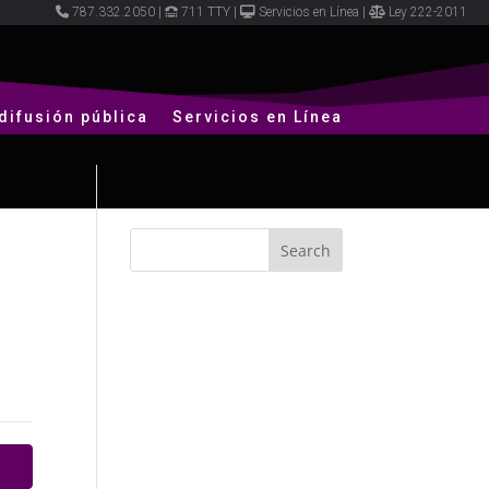
787.332.2050
|
711 TTY
|
Servicios en Línea
|
Ley 222-2011
difusión pública
Servicios en Línea