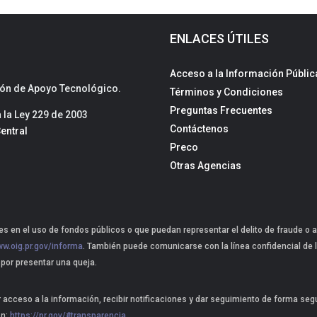
ENLACES ÚTILES
Acceso a la Información Públic
sión de Apoyo Tecnológico.
Términos y Condiciones
Preguntas Frecuentes
la Ley 229 de 2003
Contáctenos
entral
Preco
Otras Agencias
s en el uso de fondos públicos o que puedan representar el delito de fraude o a
w.oig.pr.gov/informa
. También puede comunicarse con la línea confidencial de l
 por presentar una queja.
r acceso a la información, recibir notificaciones y dar seguimiento de forma se
ón:
https://pr.gov/#transparencia