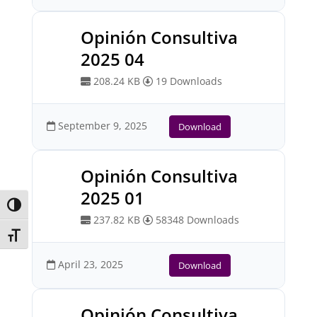
Opinión Consultiva
2025 04
208.24 KB
19 Downloads
September 9, 2025
Download
Opinión Consultiva
2025 01
Toggle High Contrast
237.82 KB
58348 Downloads
Toggle Font size
April 23, 2025
Download
Opinión Consultiva