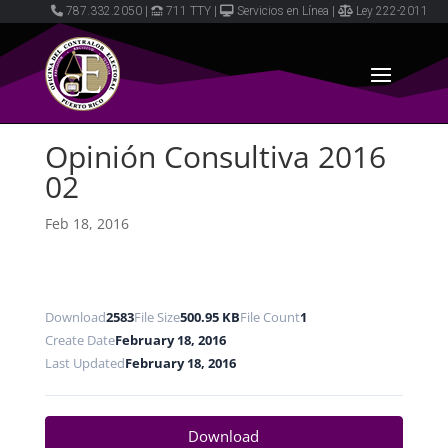
787.332.2050
|
711 TTY
|
Servicios en Línea
|
Ley 222-2011
Opinión Consultiva 2016
02
Feb 18, 2016
Download
2583
File Size
500.95 KB
File Count
1
Create Date
February 18, 2016
Last Updated
February 18, 2016
Download