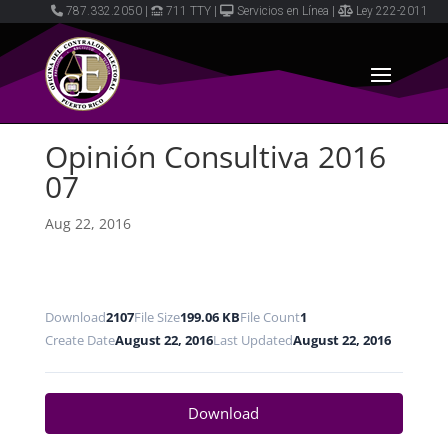
787.332.2050
|
711 TTY
|
Servicios en Línea
|
Ley 222-2011
Opinión Consultiva 2016
07
Aug 22, 2016
Download
2107
File Size
199.06 KB
File Count
1
Create Date
August 22, 2016
Last Updated
August 22, 2016
Download