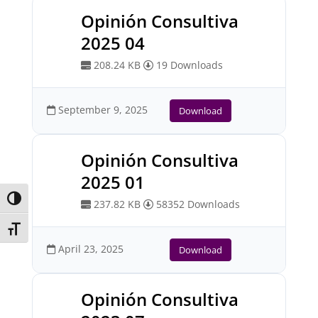
Opinión Consultiva
2025 04
208.24 KB
19 Downloads
September 9, 2025
Download
Opinión Consultiva
2025 01
Toggle High Contrast
237.82 KB
58352 Downloads
Toggle Font size
April 23, 2025
Download
Opinión Consultiva