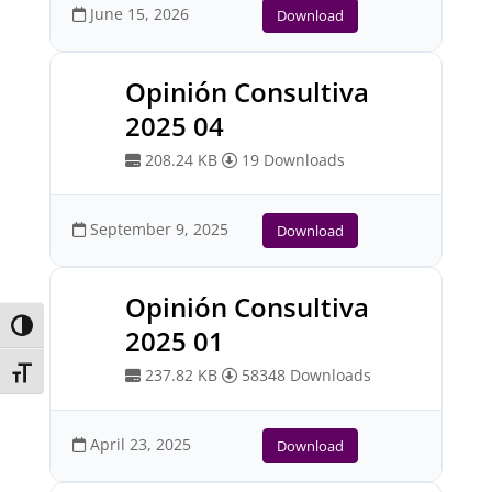
June 15, 2026
Download
Opinión Consultiva
2025 04
208.24 KB
19 Downloads
September 9, 2025
Download
Opinión Consultiva
Toggle High Contrast
2025 01
237.82 KB
58348 Downloads
Toggle Font size
April 23, 2025
Download