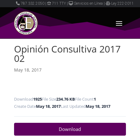
787.332.2050
|
711 TTY
|
Servicios en Línea
|
Ley 222-2011
Opinión Consultiva 2017
02
May 18, 2017
Download
1925
File Size
234.76 KB
File Count
1
Create Date
May 18, 2017
Last Updated
May 18, 2017
Download