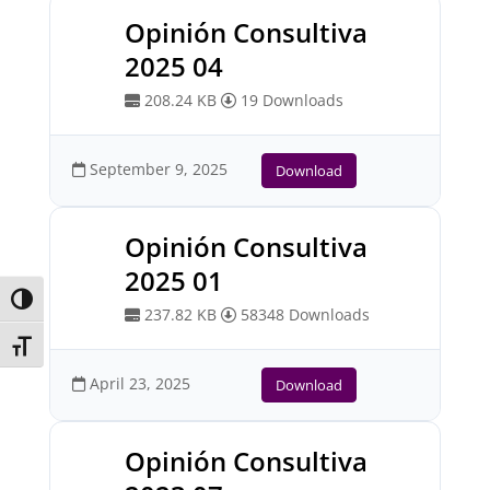
Opinión Consultiva
2025 04
208.24 KB
19 Downloads
September 9, 2025
Download
Opinión Consultiva
2025 01
Toggle High Contrast
237.82 KB
58348 Downloads
Toggle Font size
April 23, 2025
Download
Opinión Consultiva