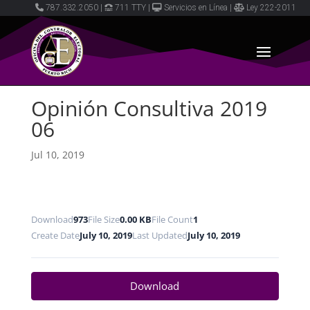
787.332.2050
|
711 TTY
|
Servicios en Línea
|
Ley 222-2011
Opinión Consultiva 2019
06
Jul 10, 2019
Download
973
File Size
0.00 KB
File Count
1
Create Date
July 10, 2019
Last Updated
July 10, 2019
Download