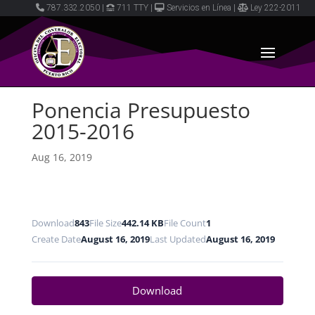
787.332.2050
|
711 TTY
|
Servicios en Línea
|
Ley 222-2011
Ponencia Presupuesto
2015-2016
Aug 16, 2019
Download
843
File Size
442.14 KB
File Count
1
Create Date
August 16, 2019
Last Updated
August 16, 2019
Download