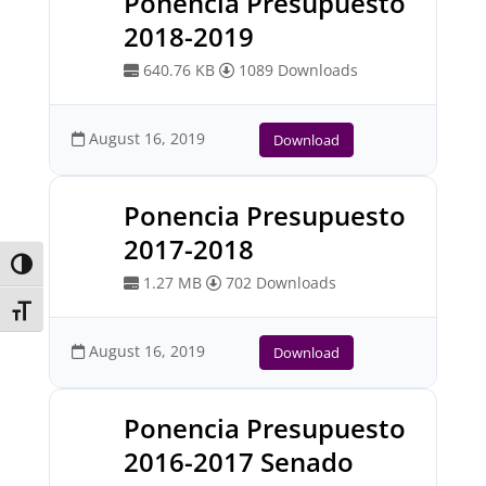
Ponencia Presupuesto
2018-2019
640.76 KB
1089 Downloads
August 16, 2019
Download
Ponencia Presupuesto
2017-2018
Toggle High Contrast
1.27 MB
702 Downloads
Toggle Font size
August 16, 2019
Download
Ponencia Presupuesto
2016-2017 Senado