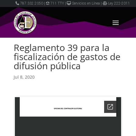
787.332.2050
|
711 TTY
|
Servicios en Línea
|
Ley 222-2011
Reglamento 39 para la
fiscalización de gastos de
difusión pública
Jul 8, 2020