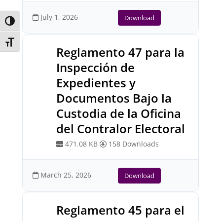
July 1, 2026
Download
Toggle High Contrast
Toggle Font size
Reglamento 47 para la
Inspección de
Expedientes y
Documentos Bajo la
Custodia de la Oficina
del Contralor Electoral
471.08 KB
158 Downloads
March 25, 2026
Download
Reglamento 45 para el