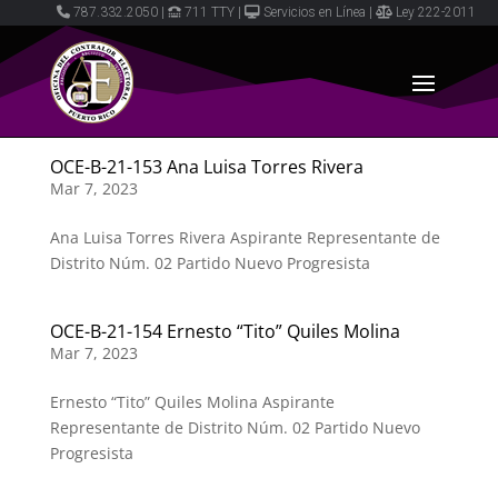
787.332.2050
|
711 TTY
|
Servicios en Línea
|
Ley 222-2011
OCE-B-21-153 Ana Luisa Torres Rivera
Mar 7, 2023
Ana Luisa Torres Rivera Aspirante Representante de
Distrito Núm. 02 Partido Nuevo Progresista
OCE-B-21-154 Ernesto “Tito” Quiles Molina
Mar 7, 2023
Ernesto “Tito” Quiles Molina Aspirante
Representante de Distrito Núm. 02 Partido Nuevo
Progresista