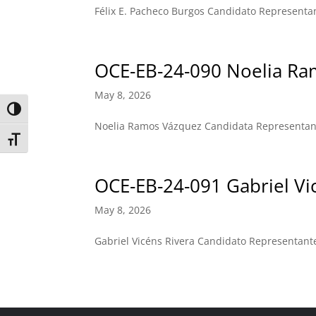
Félix E. Pacheco Burgos Candidato Representan
OCE-EB-24-090 Noelia Ra
May 8, 2026
Toggle High Contrast
Noelia Ramos Vázquez Candidata Representant
Toggle Font size
OCE-EB-24-091 Gabriel Vi
May 8, 2026
Gabriel Vicéns Rivera Candidato Representant