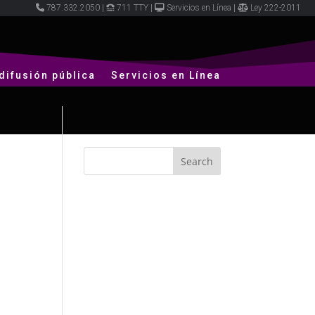
787.332.2050
|
711 TTY
|
Servicios en Línea
|
Ley 222-2011
difusión pública
Servicios en Línea