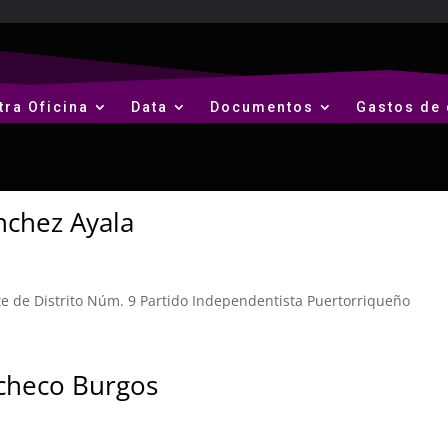
tra Oficina
Data
Documentos
Gastos de 
nchez Ayala
 de Distrito Núm. 9 Partido Independentista Puertorriqueño
acheco Burgos