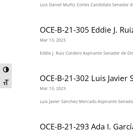
Luis Daniel Muñiz Cortés Candidato Senador de
OCE-B-21-305 Eddie J. Ru
Mar 13, 2023
Eddie J. Ruiz Cordero Aspirante Senador de Di
Toggle High Contrast
OCE-B-21-302 Luis Javier
Toggle Font size
Mar 13, 2023
Luis Javier Sánchez Mercado Aspirante Senador
OCE-B-21-293 Ada I. Garc