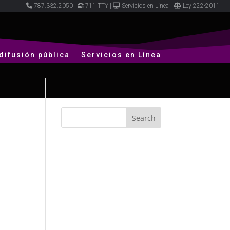
787.332.2050
|
711 TTY
|
Servicios en Línea
|
Ley 222-2011
difusión pública
Servicios en Línea