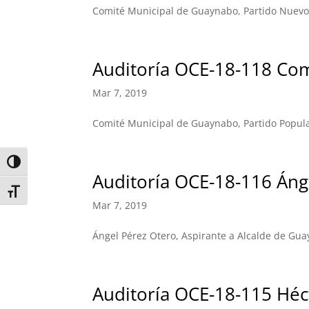
Comité Municipal de Guaynabo, Partido Nuevo
Auditoría OCE-18-118 Co
Mar 7, 2019
Comité Municipal de Guaynabo, Partido Popul
Toggle High Contrast
Auditoría OCE-18-116 Áng
Toggle Font size
Mar 7, 2019
Ángel Pérez Otero, Aspirante a Alcalde de Gua
Auditoría OCE-18-115 Héc