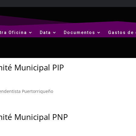
tra Oficina
Data
Documentos
Gastos de 
ité Municipal PIP
endentista Puertorriqueño
mité Municipal PNP