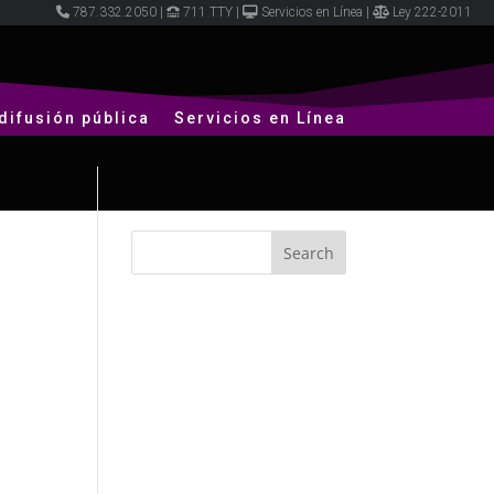
787.332.2050
|
711 TTY
|
Servicios en Línea
|
Ley 222-2011
difusión pública
Servicios en Línea