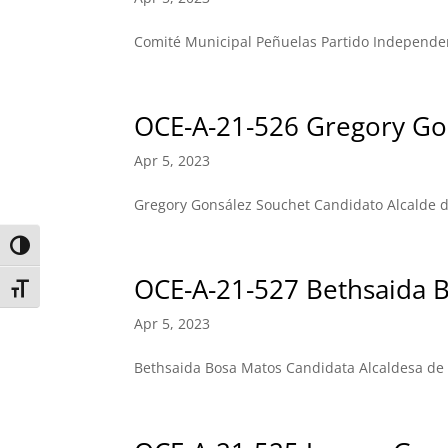
Comité Municipal Peñuelas Partido Independe
OCE-A-21-526 Gregory Go
Apr 5, 2023
Gregory Gonsález Souchet Candidato Alcalde d
Toggle High Contrast
OCE-A-21-527 Bethsaida 
Toggle Font size
Apr 5, 2023
Bethsaida Bosa Matos Candidata Alcaldesa de