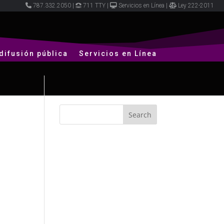
787.332.2050
|
711 TTY
|
Servicios en Línea
|
Ley 222-2011
difusión pública
Servicios en Línea