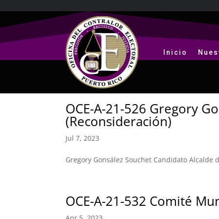
Inicio
Nues
OCE-A-21-526 Gregory Go
(Reconsideración)
Jul 7, 2023
Gregory Gonsález Souchet Candidato Alcalde d
OCE-A-21-532 Comité Muni
Apr 5, 2023