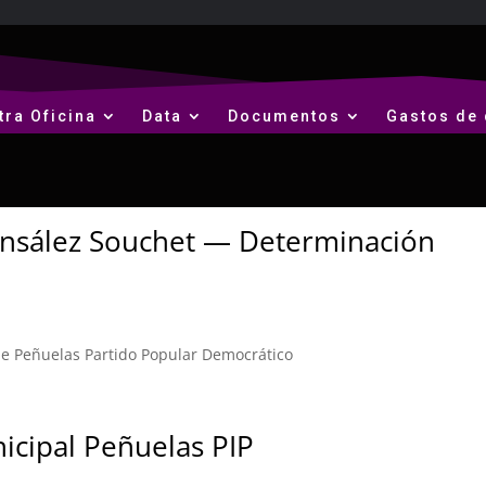
tra Oficina
Data
Documentos
Gastos de 
nsález Souchet — Determinación
e Peñuelas Partido Popular Democrático
cipal Peñuelas PIP