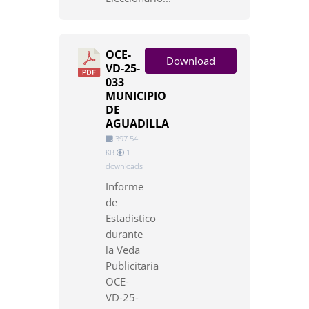
OCE-
Download
VD-25-
033
MUNICIPIO
DE
AGUADILLA
397.54
KB
1
downloads
Informe
de
Estadístico
durante
la Veda
Publicitaria
OCE-
VD-25-