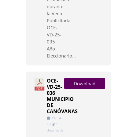
durante
la Veda
Publicitaria
OCE-
VD-25-
035
Año
Eleccionario...
OCE-
Download
VD-25-
036
MUNICIPIO
DE
CANÓVANAS
397.54
KB
1
downloads