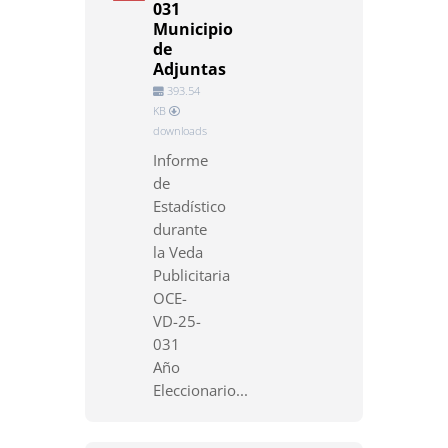
031
Municipio
de
Adjuntas
393.54
KB
downloads
Informe
de
Estadístico
durante
la Veda
Publicitaria
OCE-
VD-25-
031
Año
Eleccionario...