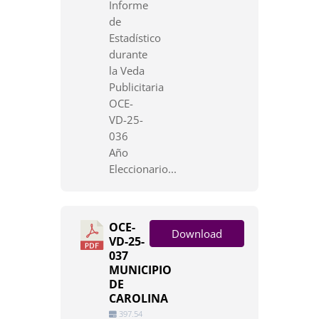
Informe
de
Estadístico
durante
la Veda
Publicitaria
OCE-
VD-25-
036
Año
Eleccionario...
OCE-
Download
VD-25-
037
MUNICIPIO
DE
CAROLINA
397.54