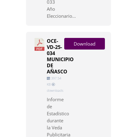
033
Año
Eleccionario...
OCE-
Download
VD-25-
034
MUNICIPIO
DE
AÑASCO
397.54
KB
downloads
Informe
de
Estadístico
durante
la Veda
Publicitaria