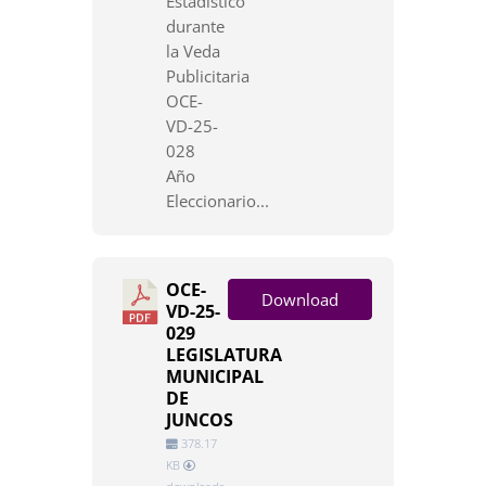
Estadístico
durante
la Veda
Publicitaria
OCE-
VD-25-
028
Año
Eleccionario...
OCE-
Download
VD-25-
029
LEGISLATURA
MUNICIPAL
DE
JUNCOS
378.17
KB