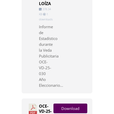
LOÍZA
378.34
KB
1
downloads
Informe
de
Estadístico
durante
la Veda
Publicitaria
OCE-
VD-25-
030
Año
Eleccionario...
OCE-
Download
VD-25-