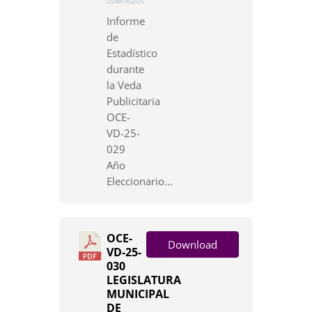
downloads
Informe
de
Estadístico
durante
la Veda
Publicitaria
OCE-
VD-25-
029
Año
Eleccionario...
OCE-
Download
VD-25-
030
LEGISLATURA
MUNICIPAL
DE