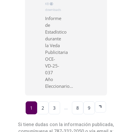
KB
downloads
Informe
de
Estadístico
durante
la Veda
Publicitaria
OCE-
VD-25-
037
Año
Eleccionario...
…
1
2
3
8
9
Si tiene dudas con la información publicada,
comuníquese al 787-332-2050 o vía email a: