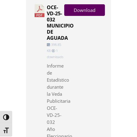
OCE-
Download
VD-25-
032
MUNICIPIO
DE
AGUADA
398.85
KB
1
downloads
Informe
de
Estadístico
durante
la Veda
Publicitaria
OCE-
VD-25-
Toggle High Contrast
032
Año
Toggle Font size
Eleccionario...