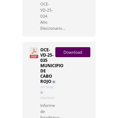
OCE-
VD-25-
034
Año
Eleccionario...
OCE-
Download
VD-25-
035
MUNICIPIO
DE
CABO
ROJO
397.54 KB
downloads
Informe
de
Estadístico