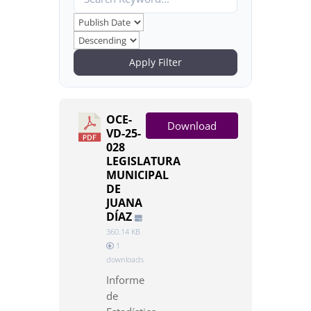
Apply Filter
OCE-
Download
VD-25-
028
LEGISLATURA
MUNICIPAL
DE
JUANA
DÍAZ
360.14 KB
1
downloads
Informe
de