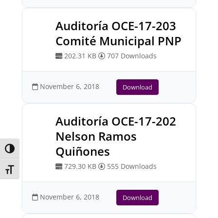
Auditoría OCE-17-203
Comité Municipal PNP
202.31 KB
707 Downloads
November 6, 2018
Download
Auditoría OCE-17-202
Nelson Ramos
Quiñones
Toggle High Contrast
729.30 KB
555 Downloads
Toggle Font size
November 6, 2018
Download