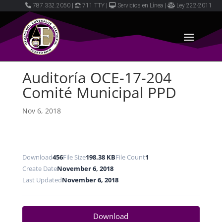
787.332.2050
|
711 TTY
|
Servicios en Línea
|
Ley 222-2011
Auditoría OCE-17-204
Comité Municipal PPD
Nov 6, 2018
Download
456
File Size
198.38 KB
File Count
1
Create Date
November 6, 2018
Last Updated
November 6, 2018
Download