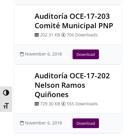
Auditoría OCE-17-203
Comité Municipal PNP
202.31 KB
706 Downloads
November 6, 2018
Download
Auditoría OCE-17-202
Nelson Ramos
Quiñones
Toggle High Contrast
729.30 KB
555 Downloads
Toggle Font size
November 6, 2018
Download