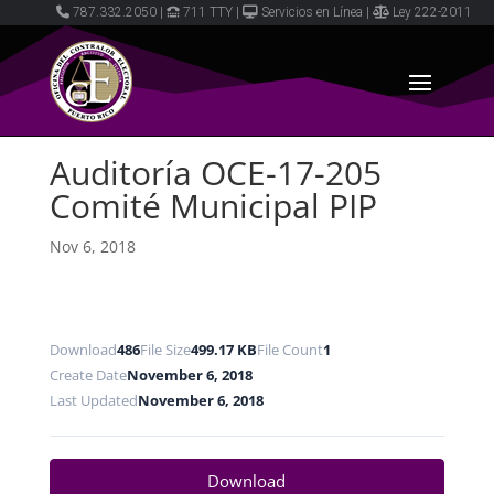
787.332.2050
|
711 TTY
|
Servicios en Línea
|
Ley 222-2011
Auditoría OCE-17-205
Comité Municipal PIP
Nov 6, 2018
Download
486
File Size
499.17 KB
File Count
1
Create Date
November 6, 2018
Last Updated
November 6, 2018
Download