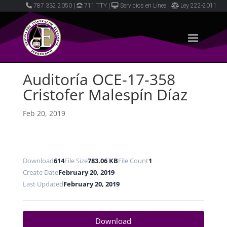
787.332.2050
|
711 TTY
|
Servicios en Línea
|
Ley 222-2011
Auditoría OCE-17-358
Cristofer Malespín Díaz
Feb 20, 2019
Download
614
File Size
783.06 KB
File Count
1
Create Date
February 20, 2019
Last Updated
February 20, 2019
Download