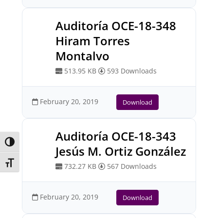
Auditoría OCE-18-348
Hiram Torres
Montalvo
513.95 KB
593 Downloads
February 20, 2019
Download
Auditoría OCE-18-343
Toggle High Contrast
Jesús M. Ortiz González
Toggle Font size
732.27 KB
567 Downloads
February 20, 2019
Download