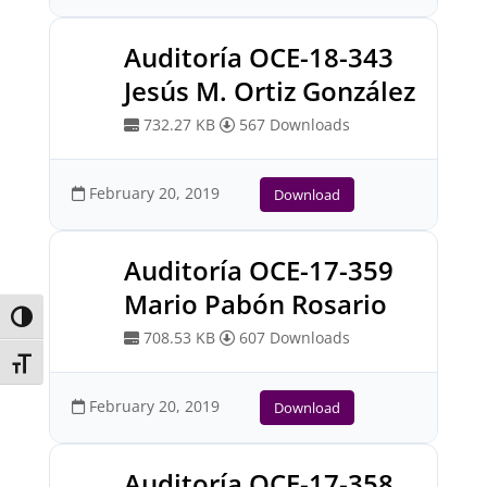
Auditoría OCE-18-343
Jesús M. Ortiz González
732.27 KB
567 Downloads
February 20, 2019
Download
Auditoría OCE-17-359
Mario Pabón Rosario
Toggle High Contrast
708.53 KB
607 Downloads
Toggle Font size
February 20, 2019
Download
Auditoría OCE-17-358