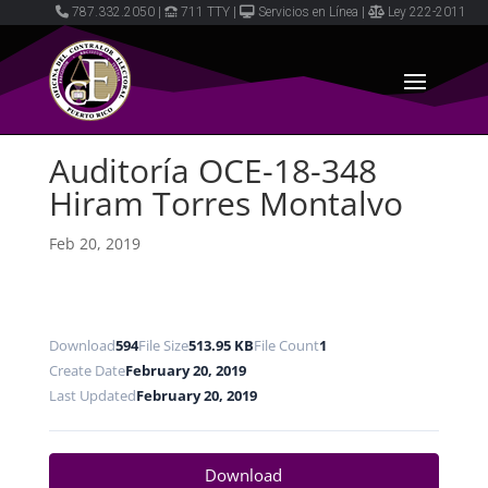
787.332.2050
|
711 TTY
|
Servicios en Línea
|
Ley 222-2011
Auditoría OCE-18-348
Hiram Torres Montalvo
Feb 20, 2019
Download
594
File Size
513.95 KB
File Count
1
Create Date
February 20, 2019
Last Updated
February 20, 2019
Download