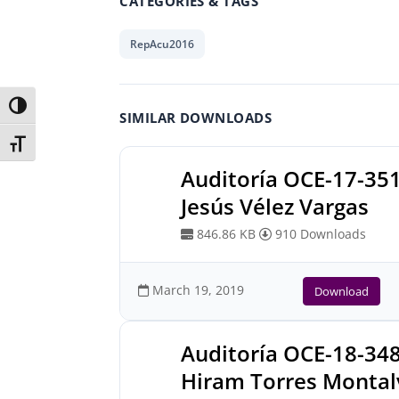
CATEGORIES & TAGS
RepAcu2016
Toggle High Contrast
SIMILAR DOWNLOADS
Toggle Font size
Auditoría OCE-17-35
Jesús Vélez Vargas
846.86 KB
910 Downloads
March 19, 2019
Download
Auditoría OCE-18-34
Hiram Torres Montal