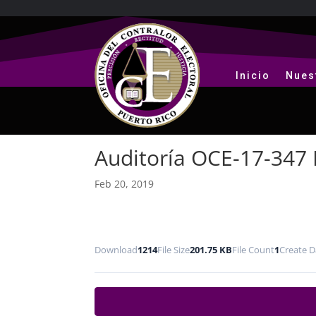
Inicio
Nues
Auditoría OCE-17-347 F
Feb 20, 2019
Download
1214
File Size
201.75 KB
File Count
1
Create D