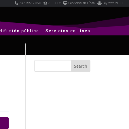
787.332.2050
|
711 TTY
|
Servicios en Línea
|
Ley 222-2011
difusión pública
Servicios en Línea