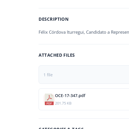
DESCRIPTION
Félix Córdova Iturregui, Candidato a Represe
ATTACHED FILES
1 file
OCE-17-347.pdf
201.75 KB